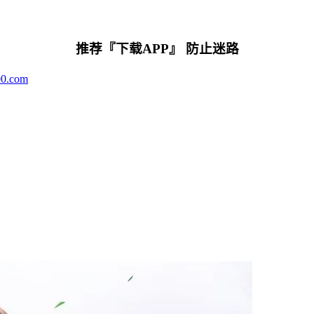
推荐『下载APP』 防止迷路
00.com