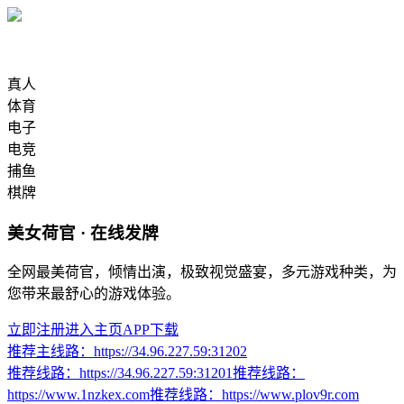
真人
体育
电子
电竞
捕鱼
棋牌
美女荷官 · 在线发牌
全网最美荷官，倾情出演，极致视觉盛宴，多元游戏种类，为
您带来最舒心的游戏体验。
立即注册
进入主页
APP下载
推荐主线路：
https://34.96.227.59:31202
推荐线路：
https://34.96.227.59:31201
推荐线路：
https://www.1nzkex.com
推荐线路：
https://www.plov9r.com