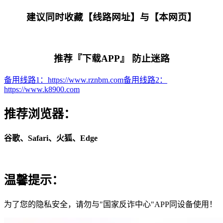
建议同时收藏【线路网址】与【本网页】
推荐『下载APP』 防止迷路
备用线路
1
：
https://www.rznbm.com
备用线路
2
：
https://www.k8900.com
推荐浏览器：
谷歌、Safari、火狐、Edge
温馨提示：
为了您的隐私安全，请勿与"国家反诈中心"APP同设备使用！