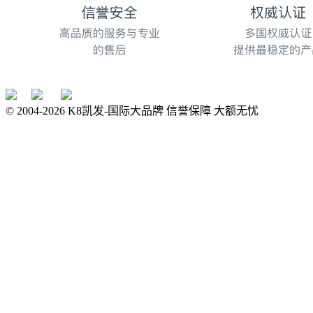
© 2004-
2026
K8凯发-国际大品牌 信誉保障 大额无忧