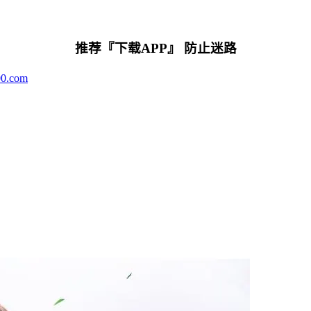
推荐『下载APP』 防止迷路
00.com